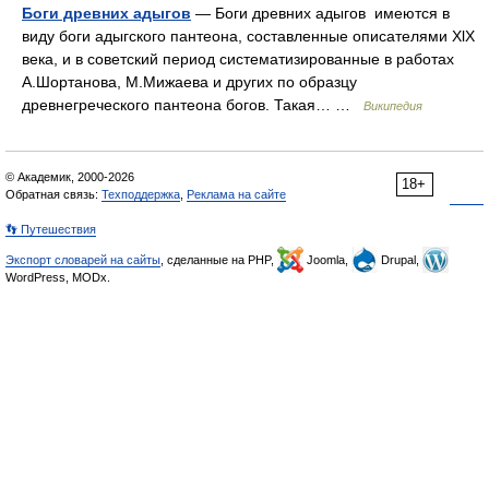
Боги древних адыгов
— Боги древних адыгов имеются в
виду боги адыгского пантеона, составленные описателями XlX
века, и в советский период систематизированные в работах
А.Шортанова, М.Мижаева и других по образцу
древнегреческого пантеона богов. Такая… …
Википедия
© Академик, 2000-2026
18+
Обратная связь:
Техподдержка
,
Реклама на сайте
👣 Путешествия
Экспорт словарей на сайты
, сделанные на PHP,
Joomla,
Drupal,
WordPress, MODx.