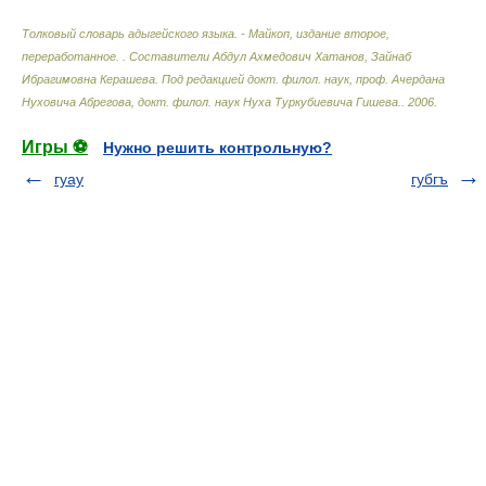
Толковый словарь адыгейского языка. - Майкоп, издание второе,
переработанное.
.
Составители Абдул Ахмедович Хатанов, Зайнаб
Ибрагимовна Керашева. Под редакцией докт. филол. наук, проф. Ачердана
Нуховича Абрегова, докт. филол. наук Нуха Туркубиевича Гишева.
.
2006
.
Игры ⚽
Нужно решить контрольную?
гуау
губгъ