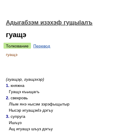
Адыгабзэм изэхэф гущыIалъ
гуащэ
Толкование
Перевод
гуащэ
(гуащэр, гуащэхэр)
1.
княжна
Гуащэ къыщагъ
2.
свекровь
ЛIым янэ нысэм зэрэфыщытыр
Нысэр игуащэкIэ дэгъу
3.
супруга
Ишъуз
Ащ игуащэ шъуз дэгъу