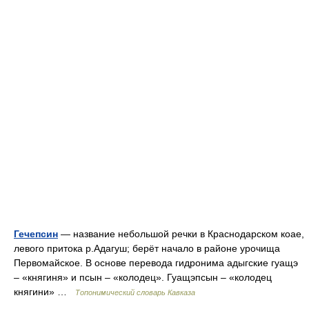
Гечепсин
— название небольшой речки в Краснодарском коае,
левого притока р.Адагуш; берёт начало в районе урочища
Первомайское. В основе перевода гидронима адыгские гуащэ
– «княгиня» и псын – «колодец». Гуащэпсын – «колодец
княгини» …
Топонимический словарь Кавказа