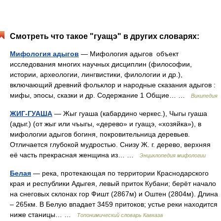
Смотреть что такое "гуащэ" в других словарях:
Мифология адыгов
— Мифология адыгов объект
исследования многих научных дисциплин (философии,
истории, археологии, лингвистики, филологии и др.),
включающий древний фольклор и народные сказания адыгов :
мифы, эпосы, сказки и др. Содержание 1 Общие… …
Википедия
ЖИГ-ГУАША
— Жыг гуаша (кабардино черкес.), Чыгы гуаша
(адыг.) (от жыг или чъыгы, «дерево» и гуащэ, «хозяйка»), в
мифологии адыгов богиня, покровительница деревьев.
Отличается глубокой мудростью. Снизу Ж. г. дерево, верхняя
её часть прекрасная женщина из… …
Энциклопедия мифологии
Белая
— река, протекающая по территории Краснодарского
края и республики Адыгея, левый приток Кубани; берёт начало
на снеговых склонах гор Фишт (2867м) и Оштен (2804м). Длина
– 265км. В Белую впадает 3459 притоков; устье реки находится
ниже станицы… …
Топонимический словарь Кавказа